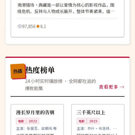
南港猎场·典藏是一部以爱情为核心的影视作品，围
绕危机、反转与人物成长展开，整体节奏紧凑，值得
推荐观看。
97,856
6.1
热度榜单
热播
24 小时实时播放榜 · 全网都在追的
查看更多
爆款剧集
99:22
99:40
热播
连载中
中国
美国
漫长岁月里的告别
三千英尺以上
电影
2022
电影
2023
主演：
张曼玉、梁朝伟 等
主演：
乔什·布洛林、杰
西卡·查斯坦 等