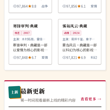
绕危机、反转与人物成
品，围绕危机、反转与
97,864
8.8
战争
97,856
6.1
爱情
长展开，整体节奏紧
人物成长展开，整体节
凑，值得推荐观看。
奏紧凑，值得推荐观
99:01
99:42
完结
院线
看。
英国
中国
寒锋审判·典藏
雾岛风云·典藏
综艺
2017
动漫
2024
主演：
木村拓哉、雷佳音
主演：
易烊千玺、章子怡
等
等
寒锋审判·典藏是一部
雾岛风云·典藏是一部
以爱情为核心的影视作
以科幻为核心的影视作
品，围绕危机、反转与
品，围绕危机、反转与
97,848
6.7
爱情
97,821
6.9
科幻
人物成长展开，整体节
人物成长展开，整体节
奏紧凑，值得推荐观
奏紧凑，值得推荐观
看。
看。
最新更新
上新
查看更多
第一时间观看最新上线的精彩内容
完结