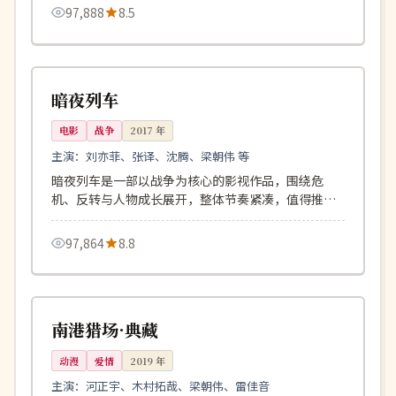
97,888
8.5
138分钟
热播
日本
暗夜列车
电影
战争
2017
年
主演：
刘亦菲、张译、沈腾、梁朝伟 等
暗夜列车是一部以战争为核心的影视作品，围绕危
机、反转与人物成长展开，整体节奏紧凑，值得推荐
观看。
97,864
8.8
160分钟
热播
中国
南港猎场·典藏
动漫
爱情
2019
年
主演：
河正宇、木村拓哉、梁朝伟、雷佳音