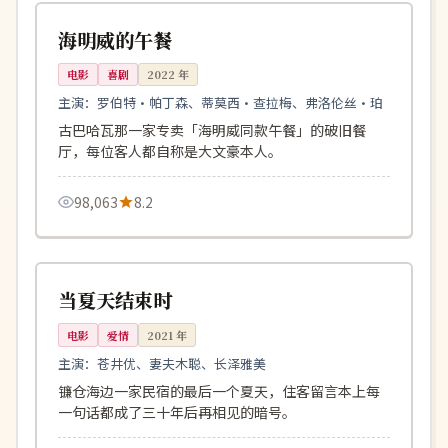
美国
海明威的午餐
电影
喜剧
2022
年
主演：
罗伯特·帕丁森、蒂莫西·查拉梅、弗洛伦丝·珀
古巴哈瓦那一家专卖「海明威同款午餐」的破旧餐
厅，每位客人都自称是大文豪本人。
98,063
8.2
109分钟
杜比
日本
当夏天结束时
电影
爱情
2021
年
主演：
苍井优、妻夫木聪、长泽雅美
镰仓海边一家民宿的最后一个夏天，住客留言本上每
一句话都成了三十年后再相见的暗号。