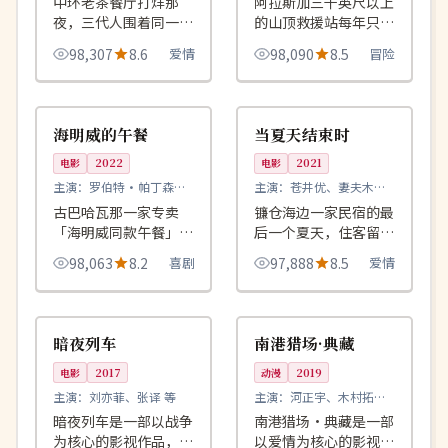
中环老茶餐厅打烊那
阿拉斯加三千英尺以上
夜，三代人围着同一张
的山顶救援站每年只能
桌子完成一场拖了二十
开工四个月，今年他们
98,307
8.6
爱情
98,090
8.5
冒险
年的告别。
必须在 96 小时内救回
最后一支登山队。
99:23
99:32
4K
杜比
美国
日本
海明威的午餐
当夏天结束时
电影
2022
电影
2021
主演：
罗伯特·帕丁森、
主演：
苍井优、妻夫木聪
蒂莫西·查拉梅 等
等
古巴哈瓦那一家专卖
镰仓海边一家民宿的最
「海明威同款午餐」的
后一个夏天，住客留言
破旧餐厅，每位客人都
本上每一句话都成了三
98,063
8.2
喜剧
97,888
8.5
爱情
自称是大文豪本人。
十年后再相见的暗号。
99:43
99:23
热播
热播
日本
中国
暗夜列车
南港猎场·典藏
电影
2017
动漫
2019
主演：
刘亦菲、张译 等
主演：
河正宇、木村拓哉
等
暗夜列车是一部以战争
南港猎场·典藏是一部
为核心的影视作品，围
以爱情为核心的影视作