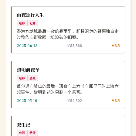
杜比
NEW
中国
雨夜独行人生
电影
犯罪
香港九龙城最后一夜的暴雨里，即将退休的督察独自走
过整条庙街收回七桩没破的旧案。
2025-06-13
83,866
8.5
高分
NEW
韩国
黎明前夜车
电影
悬疑
首尔通向釜山的最后一班夜车上六节车厢里同时上演六
起事件，黎明到达时只剩一个乘客。
2025-05-10
84,302
8.5
4K
NEW
中国
双生记
电影
悬疑