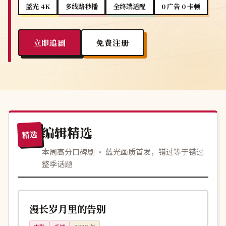
蓝光 4K
多线路秒播
全终端适配
0 广告 0 卡顿
立即追剧
免费注册
编辑精选
精选
本周高分口碑剧 · 蓝光画质首发，错过等于错过
整季话题
121分钟
热播
中国
漫长岁月里的告别