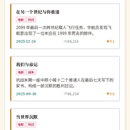
NEW
美国
在另一个世纪与你重逢
电影
科幻
2099 年最后一次跨世纪载人飞行任务，宇航员发现飞
船里出现了一位本应在 1999 年死去的旅伴。
2025-12-26
84,216
9.1
高分
NEW
中国
我们与命运
电影
战争
抗战末期一座中原小城十二个普通人在最后七天写下的
家书，构成一部沉默的胜利日记。
2025-09-30
86,234
9.0
连载中
NEW
英国
当世界沉默
电影
科幻