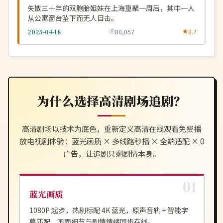
失散三十年的双胞胎姐妹在上海重聚一周后，其中一人
从公寓窗台坠下而无人目击。
2025-04-18
80,057
8.7
为什么选择
高清剧场
追剧？
高清剧场
以技术为底色，重新定义
高清在线观看免费播
放电视剧
体验：蓝光画质 × 多线路秒播 × 全端适配 × 0
广告，让追剧只剩剧情本身。
蓝光画质
1080P 起步，热剧标配 4K 蓝光，原声音轨 + 智能字
幕匹配，画面细节与剧情情绪同步在线。