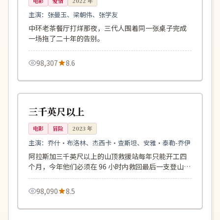
电影
爱情
2022
年
主演：
张曼玉、梁朝伟、张学友
中环老茶餐厅打烊那夜，三代人围着同一张桌子完成
一场拖了二十年的告别。
98,307
8.6
131分钟
连载中
美国
三千英尺以上
电影
冒险
2023
年
主演：
乔什·布洛林、杰西卡·查斯坦、安雅·泰勒-乔伊
阿拉斯加三千英尺以上的山顶救援站每年只能开工四
个月，今年他们必须在 96 小时内救回最后一支登山
队。
98,090
8.5
108分钟
4K