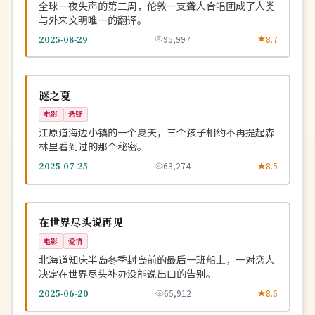
全球一夜失声的第三周，伦敦一支聋人合唱团成了人类
与外来文明唯一的翻译。
2025-08-29
95,997
8.7
热播
NEW
韩国
谜之夏
电影
悬疑
江原道海边小镇的一个夏天，三个孩子相约不再提起森
林里看到过的那个秘密。
2025-07-25
63,274
8.5
4K
NEW
日本
在世界尽头说再见
电影
爱情
北海道知床半岛冬季封岛前的最后一班船上，一对恋人
决定在世界尽头补办没能说出口的告别。
2025-06-20
65,912
8.6